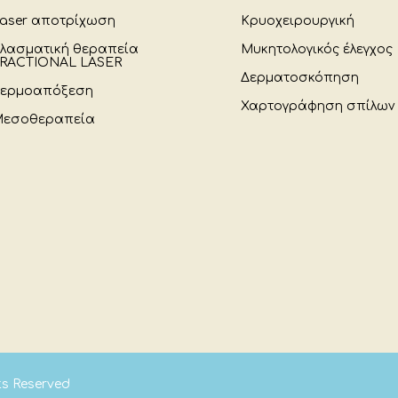
aser αποτρίχωση
Κρυοχειρουργική
λασματική θεραπεία
Μυκητολογικός έλεγχος
RACTIONAL LASER
Δερματοσκόπηση
ερμοαπόξεση
Χαρτογράφηση σπίλων
εσοθεραπεία
hts Reserved