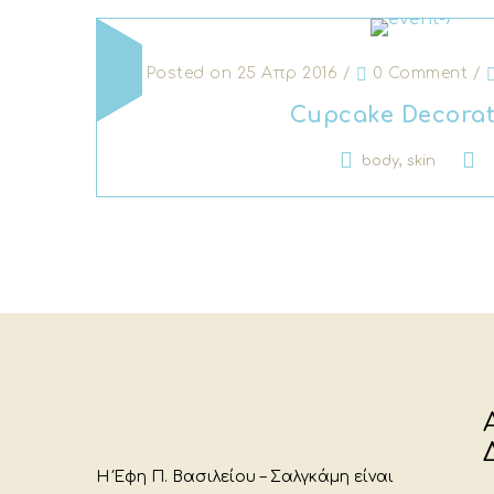
Posted on 25 Απρ 2016
/
0 Comment
/
Cupcake Decorat
,
body
skin
Η Έφη Π. Βασιλείου – Σαλγκάμη είναι