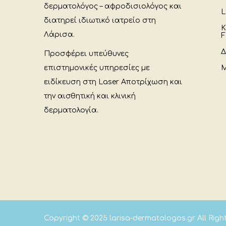
δερματολόγος – αφροδισιολόγος και
L
διατηρεί ιδιωτικό ιατρείο στη
Κ
Λάρισα.
F
Δ
Προσφέρει υπεύθυνες
επιστημονικές υπηρεσίες με
Μ
ειδίκευση στη Laser Αποτρίχωση και
την αισθητική και κλινική
δερματολογία.
Copyright © 2025
larisa-dermatologos.gr
All Rig