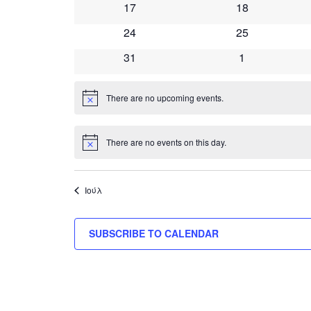
0
0
17
18
events
events
0
0
24
25
events
events
0
0
31
1
events
events
There are no upcoming events.
Notice
There are no events on this day.
Notice
Ιούλ
SUBSCRIBE TO CALENDAR