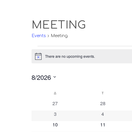
MEETING
Events
Meeting
EVENTS
There are no upcoming events.
Notice
Select
8/2026
date.
Δ
ΔΕΥΤΈΡΑ
Τ
ΤΡΊΤΗ
CALENDAR
0
0
27
28
OF
events
events
0
0
3
4
EVENTS
events
events
0
0
10
11
events
events