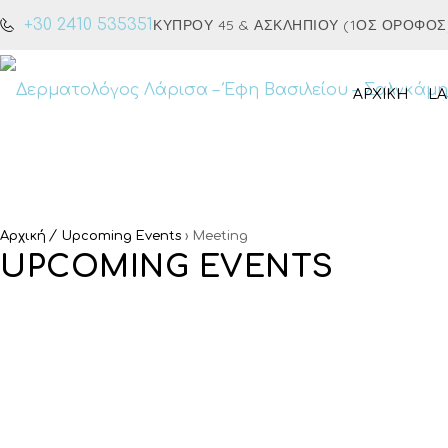
+30 2410 535351
ΚΎΠΡΟΥ 45 & ΑΣΚΛΗΠΙΟΎ (1ΟΣ ΌΡΟΦΟΣ), 
ΑΡΧΙΚΉ
LA
Αρχική
Upcoming Events
› Meeting
UPCOMING EVENTS