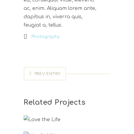
eu, consequat vitae, eleifend
ac, enim. Aliquam lorem ante,
dapibus in, viverra quis,
feugiat a, tellus.
Photography
PREV ENTRY
Related Projects
Love The Life
Live, Let Live
Development
Photography