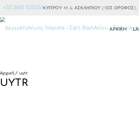
+30 2410 535351
ΚΎΠΡΟΥ 45 & ΑΣΚΛΗΠΙΟΎ (1ΟΣ ΌΡΟΦΟΣ), Τ.
ΑΡΧΙΚΉ
LA
Αρχική
uytr
UYTR