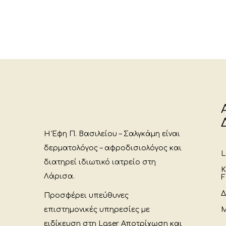
Η Έφη Π. Βασιλείου – Σαλγκάμη είναι
δερματολόγος – αφροδισιολόγος και
L
διατηρεί ιδιωτικό ιατρείο στη
Κ
Λάρισα.
F
Δ
Προσφέρει υπεύθυνες
επιστημονικές υπηρεσίες με
Μ
ειδίκευση στη Laser Αποτρίχωση και