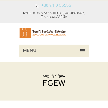
+30 2410 535351
ΚΎΠΡΟΥ 45 & ΑΣΚΛΗΠΙΟΎ (1ΟΣ ΌΡΟΦΟΣ),
Τ.Κ. 41222, ΛΆΡΙΣΑ
MENU
Αρχική
fgew
FGEW