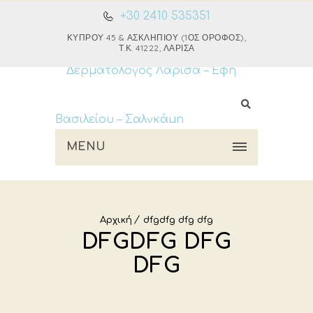
+30 2410 535351
ΚΎΠΡΟΥ 45 & ΑΣΚΛΗΠΙΟΎ (1ΟΣ ΌΡΟΦΟΣ),
Τ.Κ. 41222, ΛΆΡΙΣΑ
MENU
Αρχική
dfgdfg dfg dfg
DFGDFG DFG
DFG