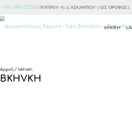
+30 2410 535351
ΚΎΠΡΟΥ 45 & ΑΣΚΛΗΠΙΟΎ (1ΟΣ ΌΡΟΦΟΣ), Τ.
ΑΡΧΙΚΉ
LA
Αρχική
bkhvkh
BKHVKH