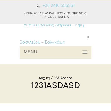
+30 2410 535351
ΚΎΠΡΟΥ 45 & ΑΣΚΛΗΠΙΟΎ (1ΟΣ ΌΡΟΦΟΣ),
Τ.Κ. 41222, ΛΆΡΙΣΑ
MENU
Αρχική
1231Asdasd
1231ASDASD