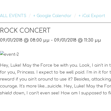
/
/
ALL EVENTS
+ Google Calendar
+ iCal Export
ROCK CONCERT
09/01/2018 @ 08:00 μμ - 09/01/2018 @ 11:30 μμ
Hey, Luke! May the Force be with you. Look, I ain’t in th
for you, Princess. I expect to be well paid. I’m in it f
reward if you ain’t around to use it? Besides, attacking
courage. It’s more like…suicide. Hey, Luke! May the For
shield down, I can’t even see! How am I supposed to f