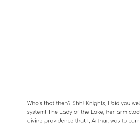
Who’s that then? Shh! Knights, I bid you we
system! The Lady of the Lake, her arm clad 
divine providence that I, Arthur, was to car