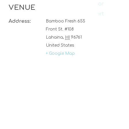
+ Google Calendar
VENUE
+ iCal Export
Address:
Bamboo Fresh
655
Front St. #108
Lahaina
,
HI
96761
United States
+ Google Map