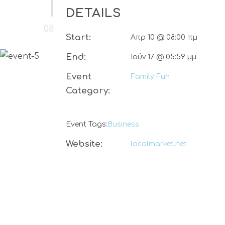
10
Απρίλιος
DETAILS
08:00 πμ - 05:59 μμ
Start:
Απρ 10 @ 08:00 πμ
End:
Ιούν 17 @ 05:59 μμ
Event
Family Fun
Category:
Event Tags:
Business
Website:
localmarket.net